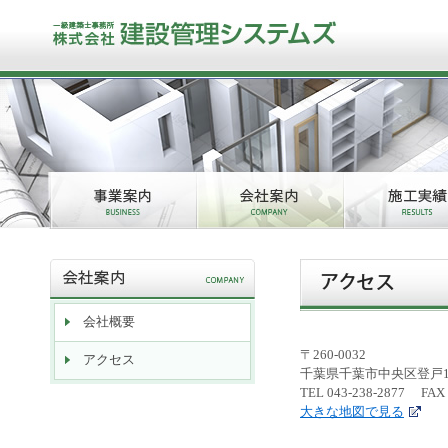
建
文
｜
｜
設
字
管
サ
理
イ
シ
ズ
ス
テ
ム
ズ
事
会
施
業
社
工
案
案
実
内
内
績
会社概要
〒260-0032
アクセス
千葉県千葉市中央区登戸1-
TEL 043-238-2877 FAX 
大きな地図で見る